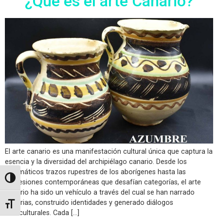
¿Qué es el arte Canario?
El arte canario es una manifestación cultural única que captura la
esencia y la diversidad del archipiélago canario. Desde los
enigmáticos trazos rupestres de los aborígenes hasta las
Alternar alto contraste
expresiones contemporáneas que desafían categorías, el arte
canario ha sido un vehículo a través del cual se han narrado
historias, construido identidades y generado diálogos
Alternar tamaño de letra
interculturales. Cada […]