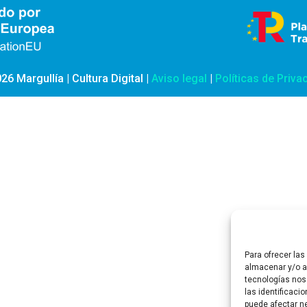
26 Margullía | Cultura Digital |
Aviso legal
|
Políticas de Priva
Para ofrecer la
almacenar y/o ac
tecnologías nos
las identificaci
puede afectar ne