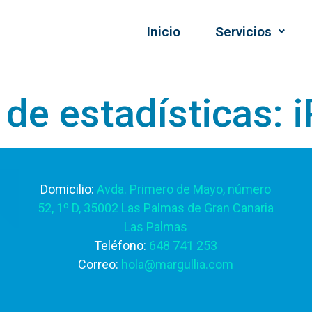
Inicio
Servicios
 de estadísticas:
Domicilio:
Avda. Primero de Mayo, número
52, 1º D, 35002 Las Palmas de Gran Canaria
Las Palmas
Teléfono:
648 741 253
Correo:
hola@margullia.com