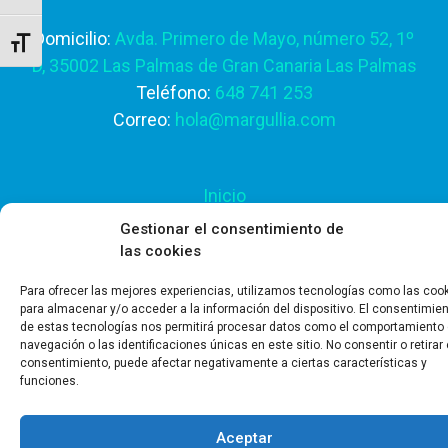
Domicilio:
Avda. Primero de Mayo, número 52, 1º
Alternar tamaño de letra
D, 35002 Las Palmas de Gran Canaria Las Palmas
Teléfono:
648 741 253
Correo:
hola@margullia.com
Inicio
Nosotros
Gestionar el consentimiento de
Servicios
las cookies
Blog
Para ofrecer las mejores experiencias, utilizamos tecnologías como las coo
Contacto
para almacenar y/o acceder a la información del dispositivo. El consentimie
de estas tecnologías nos permitirá procesar datos como el comportamiento
navegación o las identificaciones únicas en este sitio. No consentir o retirar 
consentimiento, puede afectar negativamente a ciertas características y
funciones.
Aceptar